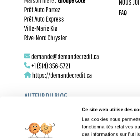
Maison mère :
Groupe Côté
NOUS JO
Prêt Auto Partez
FAQ
Prêt Auto Express
Ville-Marie Kia
Rive-Nord Chrysler
demande@demandecredit.ca
+1 (514) 356-5721
https://demandecredit.ca
AUTEUR DU BLOG
Ce site web utilise des co
LUC NOISEUX
Les cookies nous permetten
RÉDACTEUR
fonctionnalités relatives 
des informations sur l'util