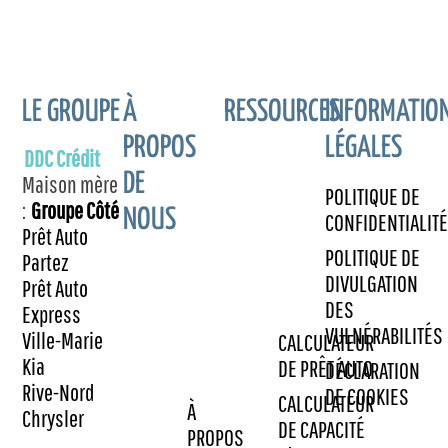
LE GROUPE
À
RESSOURCES
INFORMATIO
PROPOS
LÉGALES
DDC Crédit
DE
Maison mère
POLITIQUE DE
:
Groupe Côté
NOUS
CONFIDENTIALITÉ
Prêt Auto
POLITIQUE DE
Partez
DIVULGATION
Prêt Auto
DES
Express
VULNÉRABILITÉS
Ville-Marie
CALCULATEUR
Kia
DE PRÊT AUTO
DÉCLARATION
Rive-Nord
DE COOKIES
CALCULATEUR
À
Chrysler
DE CAPACITÉ
PROPOS