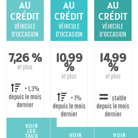
AU
AU
AU
CRÉDIT
CRÉDIT
CRÉDIT
VÉHICULE
VÉHICULE
VÉHICULE
D'OCCASION
D'OCCASION
D'OCCASION
7,26 %
10,99
14,99
%
%
et plus
et plus
et plus
+ 1,3%
depuis le mois
+ 1%
stable
dernier
depuis le mois
depuis le mois
dernier
dernier
VOIR
LES
VOIR
VOIR
TAUX