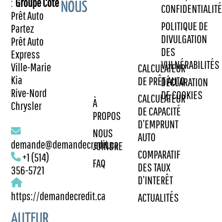
:
Groupe Côté
NOUS
CONFIDENTIALITÉ
Prêt Auto
POLITIQUE DE
Partez
DIVULGATION
Prêt Auto
DES
Express
VULNÉRABILITÉS
Ville-Marie
CALCULATEUR
Kia
DE PRÊT AUTO
DÉCLARATION
Rive-Nord
DE COOKIES
CALCULATEUR
À
Chrysler
DE CAPACITÉ
PROPOS
D’EMPRUNT
NOUS
AUTO
demande@demandecredit.ca
JOINDRE
COMPARATIF
+1 (514)
FAQ
DES TAUX
356-5721
D’INTERÊT
https://demandecredit.ca
ACTUALITÉS
AUTEUR