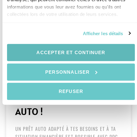
informations que vous leur avez fournies ou qu'ils ont
FINANCEMENT AUTO
collectées lors de votre utilisation de leurs services.
Afficher les détails
ACCEPTER ET CONTINUER
PERSONNALISER
DÉBOULONNONS
CERTAINES FAUSSES IDÉES
REFUSER
SUR LE FINANCEMENT
AUTO !
UN PRÊT AUTO ADAPTÉ À TES BESOINS ET À TA
SITUATION FINANCIÈRE EST POSSIBLE AVEC DDC