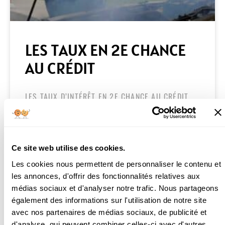
LES TAUX EN 2E CHANCE
AU CRÉDIT
LES TAUX D’INTÉRÊT EN 2E CHANCE AU CRÉDIT
DIFFÈRENT POUR CHAQUE EMPRUNTEUR. À
PARTIR D’UN TAUX DE BASE, DDC CRÉDIT LES
CALCULENT SUITE À L’ANALYSE
Ce site web utilise des cookies.
LIRE LA SUITE »
Les cookies nous permettent de personnaliser le contenu et
les annonces, d'offrir des fonctionnalités relatives aux
médias sociaux et d'analyser notre trafic. Nous partageons
LUC NOISEUX
17 MARS 2024
également des informations sur l'utilisation de notre site
avec nos partenaires de médias sociaux, de publicité et
d'analyse, qui peuvent combiner celles-ci avec d'autres