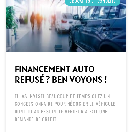
ÉDUCATIFS ET CONSEILS
FINANCEMENT AUTO
REFUSÉ ? BEN VOYONS !
TU AS INVESTI BEAUCOUP DE TEMPS CHEZ UN
CONCESSIONNAIRE POUR NÉGOCIER LE VÉHICULE
DONT TU AS BESOIN. LE VENDEUR A FAIT UNE
DEMANDE DE CRÉDIT